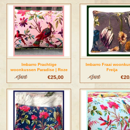
Imbarro Prachtige
Imbarro Fraai woonku
woonkussen Paradise | Roze
Freija
€25,00
€20
€39,50
€29,50