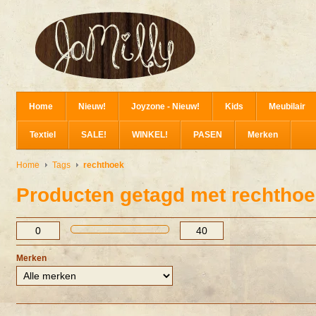
Home
Nieuw!
Joyzone - Nieuw!
Kids
Meubilair
Textiel
SALE!
WINKEL!
PASEN
Merken
Home
Tags
rechthoek
Producten getagd met rechtho
Merken