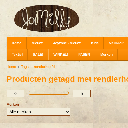
Home
Nieuw!
Joyzone - Nieuw!
Kids
Meubilair
Textiel
SALE!
WINKEL!
PASEN
Merken
Home
Tags
rendierhoofd
Producten getagd met rendierh
Merken