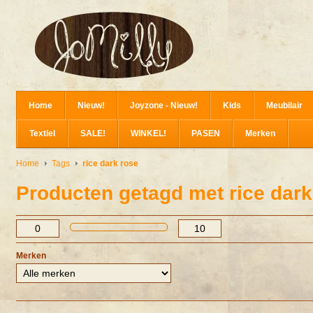
Home
Nieuw!
Joyzone - Nieuw!
Kids
Meubilair
Textiel
SALE!
WINKEL!
PASEN
Merken
Home
Tags
rice dark rose
Producten getagd met rice dark
Merken