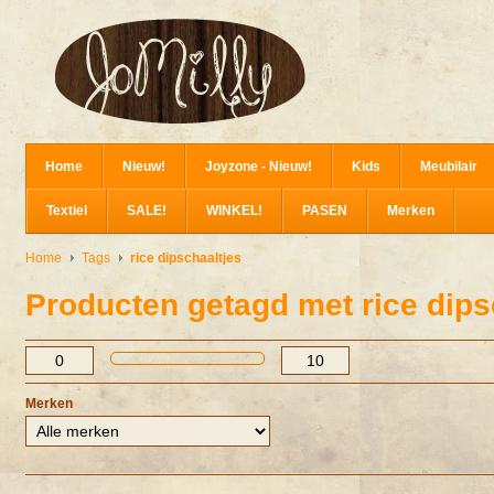
Home
Nieuw!
Joyzone - Nieuw!
Kids
Meubilair
Textiel
SALE!
WINKEL!
PASEN
Merken
Home
Tags
rice dipschaaltjes
Producten getagd met rice dips
Merken