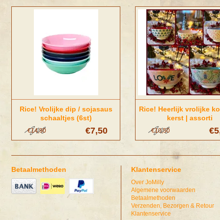
Rice! Vrolijke dip / sojasaus
Rice! Heerlijk vrolijke 
schaaltjes (6st)
kerst | assorti
€7,50
€5
€14,90
€10,50
Betaalmethoden
Klantenservice
Over JoMilly
Algemene voorwaarden
Betaalmethoden
Verzenden, Bezorgen & Retour
Klantenservice