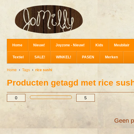
Home
Nieuw!
Joyzone - Nieuw!
Kids
Meubilair
Textiel
SALE!
WINKEL!
PASEN
Merken
Home
Tags
rice sushi
Producten getagd met rice sush
Geen p