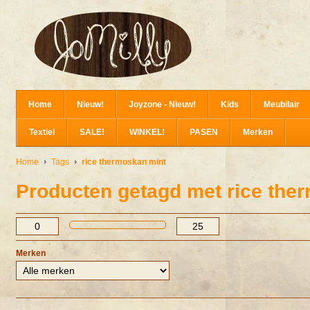
Home
Nieuw!
Joyzone - Nieuw!
Kids
Meubilair
Textiel
SALE!
WINKEL!
PASEN
Merken
Home
Tags
rice thermoskan mint
Producten getagd met rice the
Merken