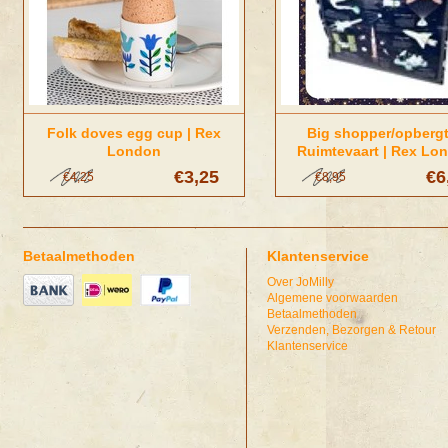
Folk doves egg cup | Rex
Big shopper/opberg
London
Ruimtevaart | Rex Lo
€3,25
€6
€4,25
€8,95
Betaalmethoden
Klantenservice
Over JoMilly
Algemene voorwaarden
Betaalmethoden
Verzenden, Bezorgen & Retour
Klantenservice