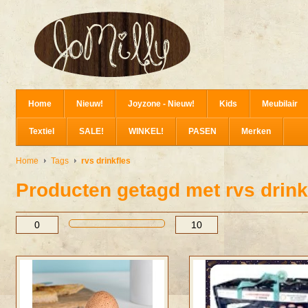
Home
Nieuw!
Joyzone - Nieuw!
Kids
Meubilair
Textiel
SALE!
WINKEL!
PASEN
Merken
Home
Tags
rvs drinkfles
Producten getagd met rvs drink