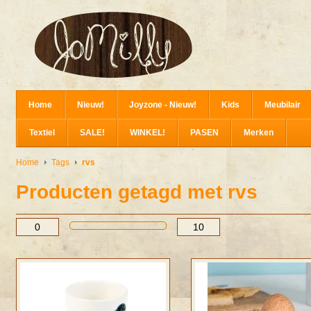
Home
Nieuw!
Joyzone - Nieuw!
Kids
Meubilair
Textiel
SALE!
WINKEL!
PASEN
Merken
Home
Tags
rvs
Producten getagd met rvs