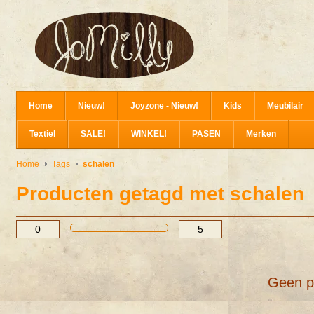
Home
Nieuw!
Joyzone - Nieuw!
Kids
Meubilair
Textiel
SALE!
WINKEL!
PASEN
Merken
Home
Tags
schalen
Producten getagd met schalen
Geen p