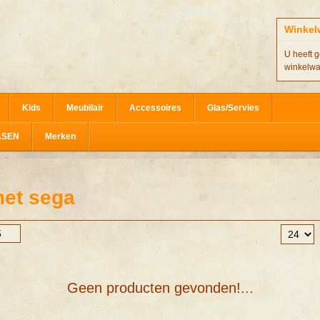
Winkel
U heeft g
winkelw
Kids
Meubilair
Accessoires
Glas/Servies
ASEN
Merken
met sega
Geen producten gevonden!...