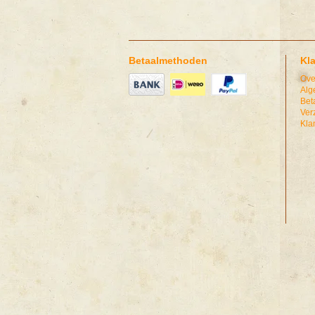
Betaalmethoden
Kl
Ove
Alg
Bet
Ver
Kla