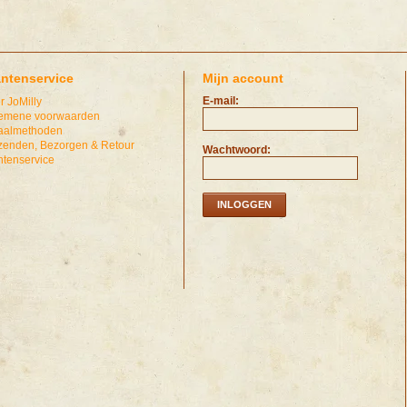
antenservice
Mijn account
E-mail:
r JoMilly
emene voorwaarden
aalmethoden
zenden, Bezorgen & Retour
Wachtwoord:
ntenservice
INLOGGEN