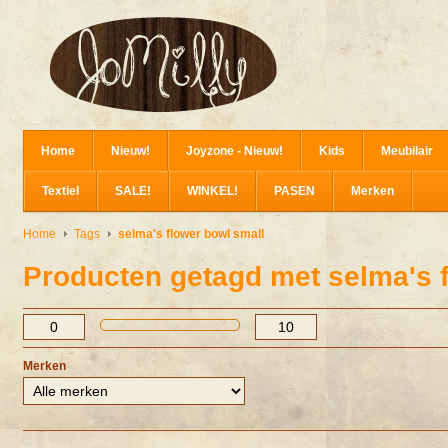
Home
Nieuw!
Joyzone - Nieuw!
Kids
Meubilair
Textiel
SALE!
WINKEL!
PASEN
Merken
Home
Tags
selma's flower bowl small
Producten getagd met selma's 
Merken