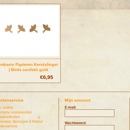
Imbarro Papieren Kerstslinger
| Birds confetti gold
€6,95
antenservice
Mijn account
E-mail:
r JoMilly
emene voorwaarden
aalmethoden
zenden, Bezorgen & Retour
Wachtwoord:
ntenservice