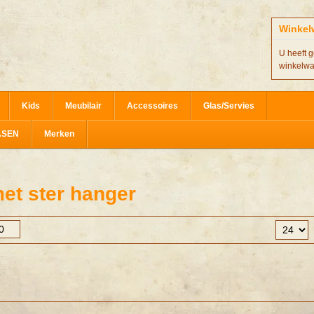
Winkel
U heeft g
winkelw
Kids
Meubilair
Accessoires
Glas/Servies
ASEN
Merken
et ster hanger