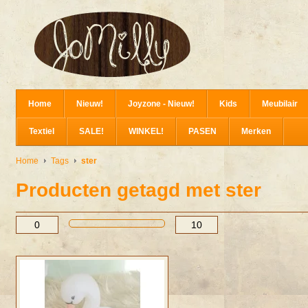
Home
Nieuw!
Joyzone - Nieuw!
Kids
Meubilair
Textiel
SALE!
WINKEL!
PASEN
Merken
Home
Tags
ster
Producten getagd met ster