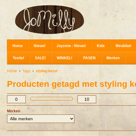
Home
Nieuw!
Joyzone - Nieuw!
Kids
Meubilair
Textiel
SALE!
WINKEL!
PASEN
Merken
Home
Tags
styling kerst
Producten getagd met styling k
Merken