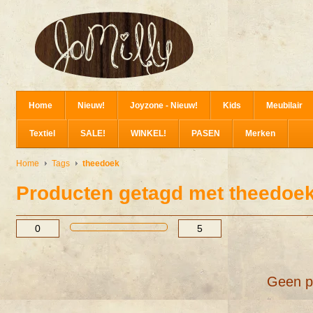
Home
Nieuw!
Joyzone - Nieuw!
Kids
Meubilair
Textiel
SALE!
WINKEL!
PASEN
Merken
Home
Tags
theedoek
Producten getagd met theedoe
Geen p