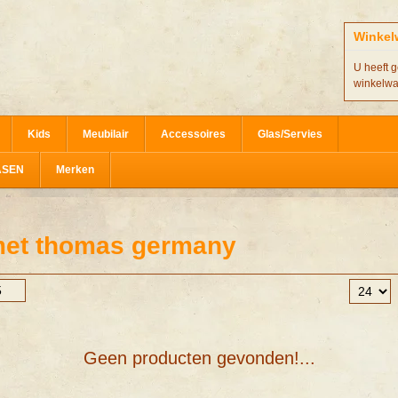
Winkel
U heeft g
winkelw
Kids
Meubilair
Accessoires
Glas/Servies
ASEN
Merken
met thomas germany
Geen producten gevonden!...