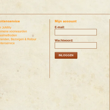
antenservice
Mijn account
E-mail:
r JoMilly
emene voorwaarden
aalmethoden
zenden, Bezorgen & Retour
Wachtwoord:
ntenservice
INLOGGEN