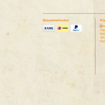
Betaalmethoden
Kl
Ove
Alg
Bet
Ver
Kla