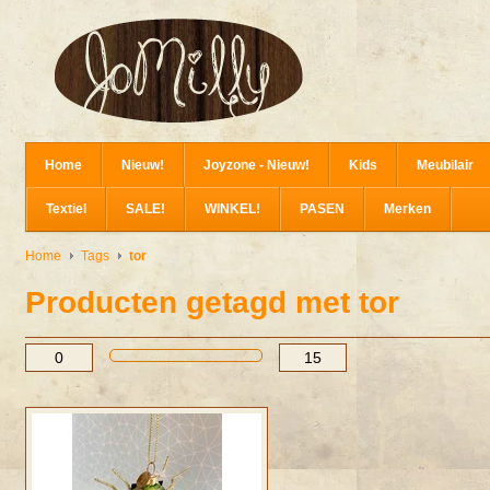
Home
Nieuw!
Joyzone - Nieuw!
Kids
Meubilair
Textiel
SALE!
WINKEL!
PASEN
Merken
Home
Tags
tor
Producten getagd met tor