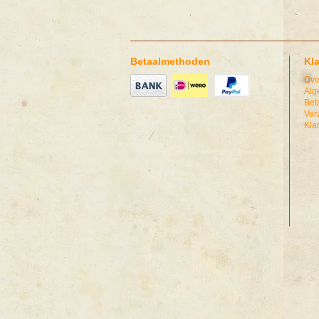
Betaalmethoden
Kl
Ove
Alg
Bet
Ver
Kla