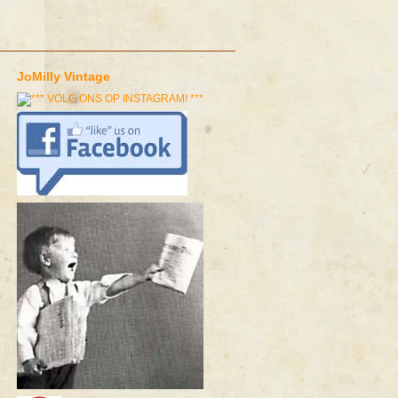
JoMilly Vintage