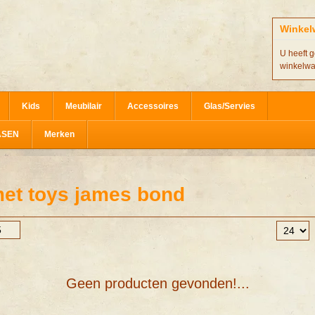
Winkel
U heeft g
winkelw
Kids
Meubilair
Accessoires
Glas/Servies
ASEN
Merken
et toys james bond
Geen producten gevonden!...