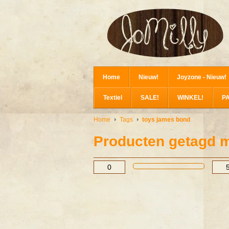
Home
Nieuw!
Joyzone - Nieuw!
Textiel
SALE!
WINKEL!
P
Home
Tags
toys james bond
Producten getagd m