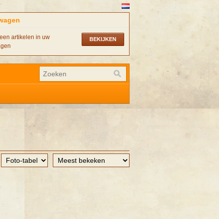
wagen
een artikelen in uw
BEKIJKEN
agen