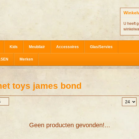
Winkel
U heeft g
winkelw
Kids
Meubilair
Accessoires
Glas/Servies
ASEN
Merken
et toys james bond
Geen producten gevonden!...