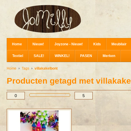
Home
Nieuw!
Joyzone - Nieuw!
Kids
Meubilair
Textiel
SALE!
WINKEL!
PASEN
Merken
Home
Tags
villakakelbont
Producten getagd met villakake