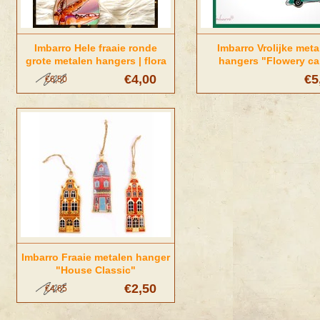
Imbarro Hele fraaie ronde
Imbarro Vrolijke meta
grote metalen hangers | flora
hangers "Flowery ca
& fauna assorti
€4,00
€5
€6,50
Imbarro Fraaie metalen hanger
"House Classic"
€2,50
€4,65