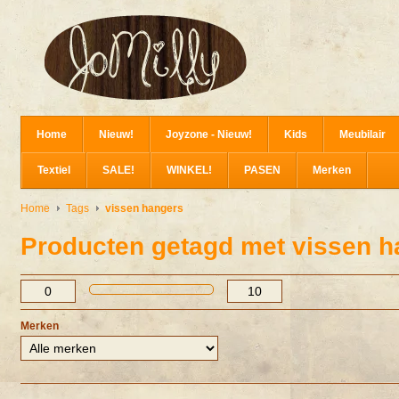
Home
Nieuw!
Joyzone - Nieuw!
Kids
Meubilair
Textiel
SALE!
WINKEL!
PASEN
Merken
Home
Tags
vissen hangers
Producten getagd met vissen h
Merken