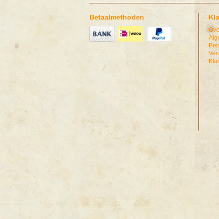
Betaalmethoden
Kl
Ove
Alg
Bet
Ver
Kla