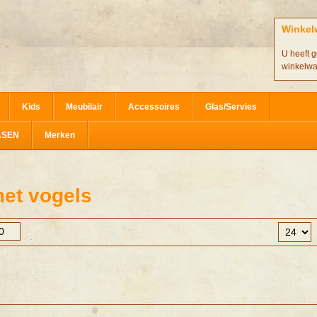
Winkel
U heeft g
winkelw
Kids
Meubilair
Accessoires
Glas/Servies
ASEN
Merken
et vogels