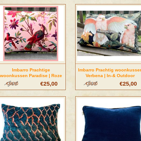
Imbarro Prachtige
Imbarro Prachtig woonkusse
woonkussen Paradise | Roze
Verbena | In-& Outdoor
€25,00
€25,00
€39,50
€35,00