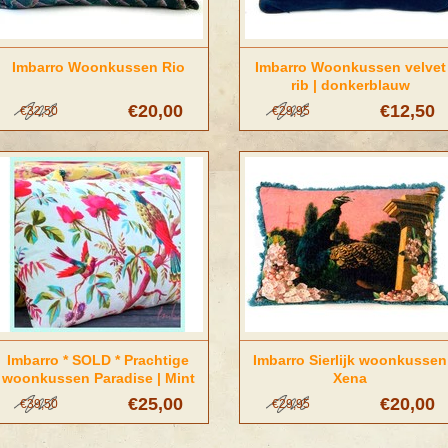
Imbarro Woonkussen Rio
Imbarro Woonkussen velvet
rib | donkerblauw
€20,00
€12,50
€32,50
€29,95
Imbarro * SOLD * Prachtige
Imbarro Sierlijk woonkussen
woonkussen Paradise | Mint
Xena
€25,00
€20,00
€39,50
€29,95