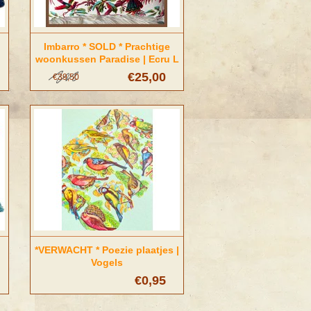
Imbarro * SOLD * Prachtige
woonkussen Paradise | Ecru L
size
€25,00
€39,50
*VERWACHT * Poezie plaatjes |
Vogels
€0,95