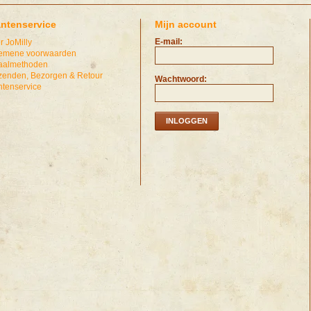
antenservice
Mijn account
E-mail:
r JoMilly
emene voorwaarden
aalmethoden
zenden, Bezorgen & Retour
Wachtwoord:
ntenservice
INLOGGEN