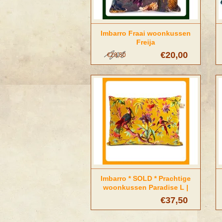
Imbarro Fraai woonkussen
Freija
€20,00
€29,50
Imbarro * SOLD * Prachtige
woonkussen Paradise L |
Yellow
€37,50