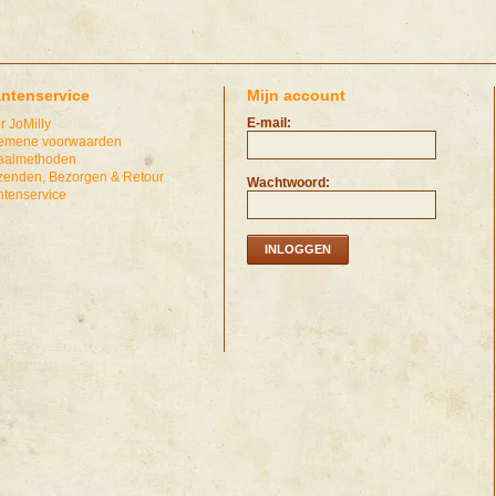
antenservice
Mijn account
E-mail:
r JoMilly
emene voorwaarden
aalmethoden
zenden, Bezorgen & Retour
Wachtwoord:
ntenservice
INLOGGEN