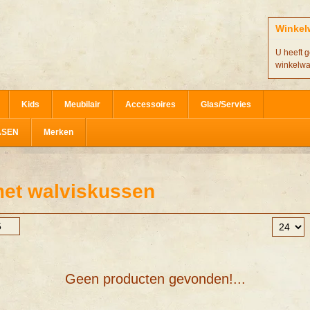
Winkel
U heeft g
winkelw
Kids
Meubilair
Accessoires
Glas/Servies
ASEN
Merken
met walviskussen
Geen producten gevonden!...