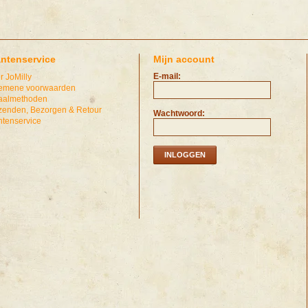
antenservice
Mijn account
E-mail:
r JoMilly
emene voorwaarden
aalmethoden
zenden, Bezorgen & Retour
Wachtwoord:
ntenservice
INLOGGEN