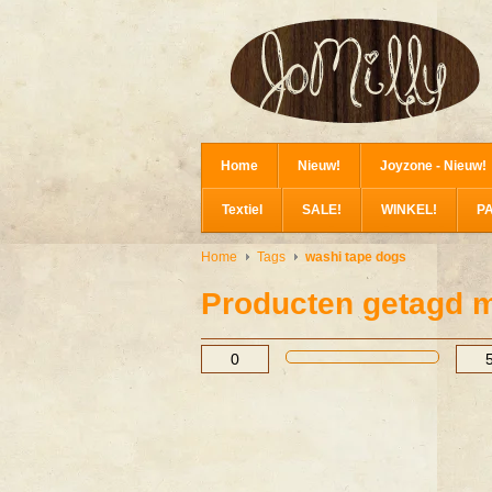
Home
Nieuw!
Joyzone - Nieuw!
Textiel
SALE!
WINKEL!
P
Home
Tags
washi tape dogs
Producten getagd m