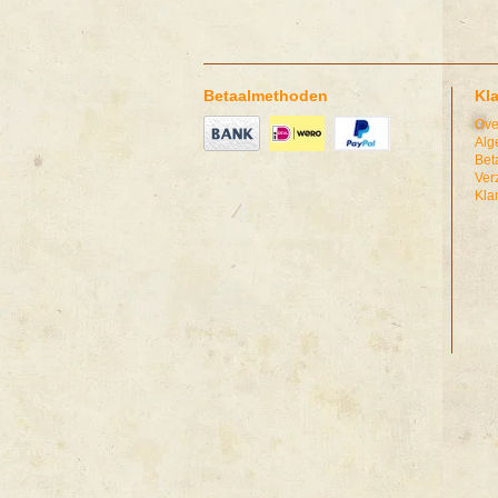
Betaalmethoden
Kl
Ove
Alg
Bet
Ver
Kla