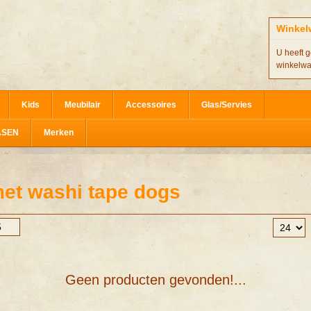
Winkel
U heeft g
winkelw
Kids
Meubilair
Accessoires
Glas/Servies
ASEN
Merken
et washi tape dogs
Geen producten gevonden!...