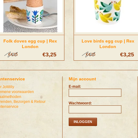
Folk doves egg cup | Rex
Love birds egg cup | Rex
London
London
€3,25
€3,25
€4,25
€4,25
antenservice
Mijn account
E-mail:
r JoMilly
emene voorwaarden
aalmethoden
zenden, Bezorgen & Retour
Wachtwoord:
ntenservice
INLOGGEN