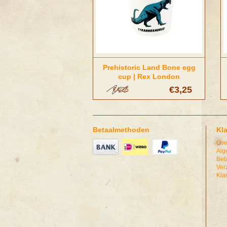
Prehistoric Land Bone egg
cup | Rex London
€3,25
€4,25
Betaalmethoden
Kl
Ove
Alg
Bet
Ver
Kla