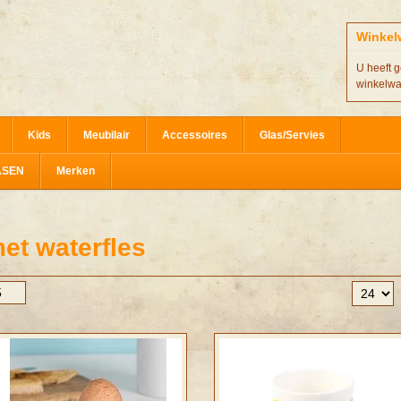
Winkel
U heeft g
winkelw
Kids
Meubilair
Accessoires
Glas/Servies
ASEN
Merken
et waterfles