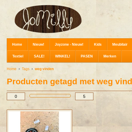
Home
Nieuw!
Joyzone - Nieuw!
Kids
Meubilair
Textiel
SALE!
WINKEL!
PASEN
Merken
Home
Tags
weg vinden
Producten getagd met weg vin