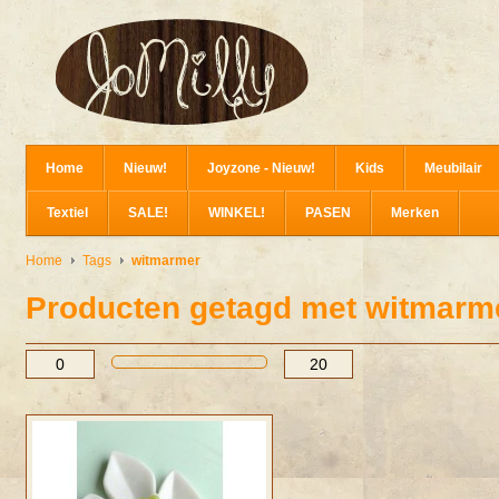
Home
Nieuw!
Joyzone - Nieuw!
Kids
Meubilair
Textiel
SALE!
WINKEL!
PASEN
Merken
Home
Tags
witmarmer
Producten getagd met witmarm