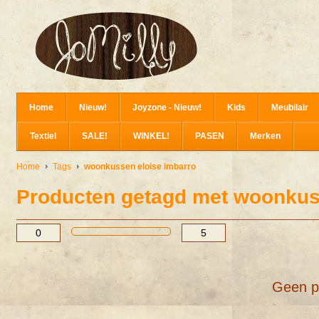
Home
Nieuw!
Joyzone - Nieuw!
Kids
Meubilair
Textiel
SALE!
WINKEL!
PASEN
Merken
Home
Tags
woonkussen eloise imbarro
Producten getagd met woonkus
Geen p