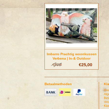
Imbarro Prachtig woonkussen
Verbena | In-& Outdoor
€25,00
€35,00
Betaalmethoden
Kl
Ove
Alg
Bet
Ver
Kla