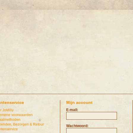
antenservice
Mijn account
E-mail:
r JoMilly
emene voorwaarden
aalmethoden
zenden, Bezorgen & Retour
Wachtwoord:
ntenservice