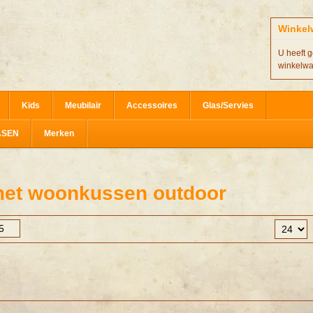
Winkel
U heeft g
winkelw
Kids
Meubilair
Accessoires
Glas/Servies
ASEN
Merken
met woonkussen outdoor