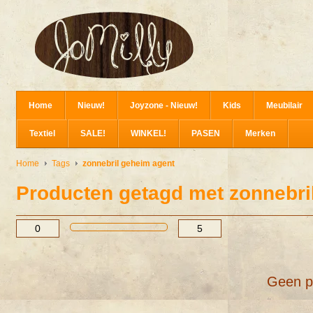
Home
Nieuw!
Joyzone - Nieuw!
Kids
Meubilair
Textiel
SALE!
WINKEL!
PASEN
Merken
Home
Tags
zonnebril geheim agent
Producten getagd met zonnebri
Geen p