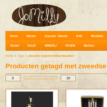
Home
Nieuw!
Joyzone - Nieuw!
Kids
Meubilair
Textiel
SALE!
WINKEL!
PASEN
Merken
Home
Tags
zweedse engelen klokkenhouders
Producten getagd met zweedse