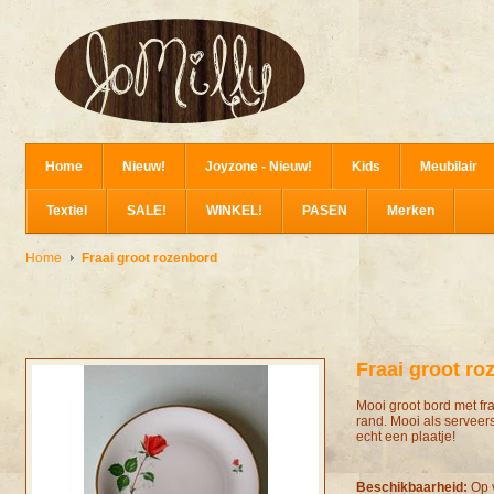
Home
Nieuw!
Joyzone - Nieuw!
Kids
Meubilair
Textiel
SALE!
WINKEL!
PASEN
Merken
Home
Fraai groot rozenbord
Fraai groot ro
Mooi groot bord met fr
rand. Mooi als serveer
echt een plaatje!
Beschikbaarheid:
Op 