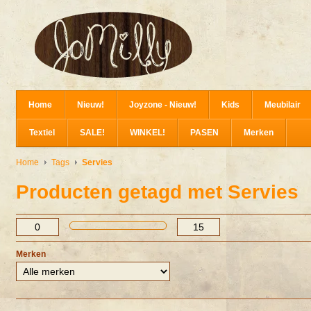
Home
Nieuw!
Joyzone - Nieuw!
Kids
Meubilair
Textiel
SALE!
WINKEL!
PASEN
Merken
Home
Tags
Servies
Producten getagd met Servies
Merken