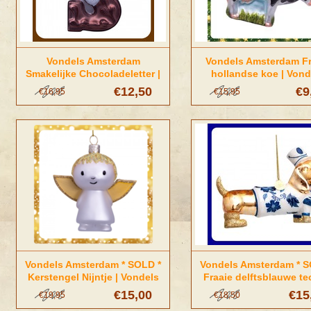
Vondels Amsterdam
Vondels Amsterdam Fr
Smakelijke Chocoladeletter |
hollandse koe | Vond
Vondels Amsterdam
Amsterdam
€12,50
€9
€16,95
€15,95
Vondels Amsterdam * SOLD *
Vondels Amsterdam * S
Kerstengel Nijntje | Vondels
Fraaie delftsblauwe tec
Amsterdam
Vondels Amsterda
€15,00
€15
€19,95
€18,50