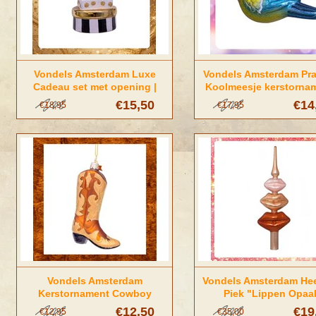
Vondels Amsterdam Luxe
Vondels Amsterdam Pra
Cadeau set met opening |
Koolmeesje kerstornam
Vondels Amsterdam
Vondels Amsterda
€15,50
€14
€18,95
€17,95
Vondels Amsterdam
Vondels Amsterdam Hee
Kerstornament Cowboy
Piek "Lippen Opaa
Laarzen
€12,50
€19
€12,95
€35,00