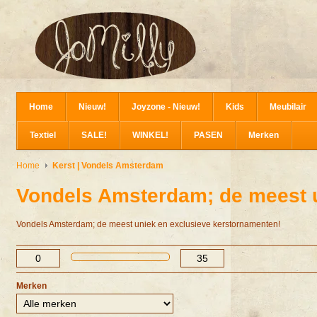
Home
Nieuw!
Joyzone - Nieuw!
Kids
Meubilair
Textiel
SALE!
WINKEL!
PASEN
Merken
Home
Kerst | Vondels Amsterdam
Vondels Amsterdam; de meest u
Vondels Amsterdam; de meest uniek en exclusieve kerstornamenten!
Merken