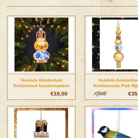
Vondels Amsterdam
Vondels Amsterda
Schitterend kerstornament
Schitterende Piek Nij
Nijntje delftsblauw
delftsblauw
€18,50
€35
€39,95