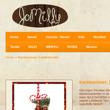
Home
Nieuw!
Joyzone - Nieuw!
Kids
Meubilair
Textiel
SALE!
WINKEL!
PASEN
Merken
Home
Kerstvervoer; Londense taxi
Kerstvervoer;
Ons eigen Kerstige Wa
kerstornamenten in de 
waar rijd jij het liefst
zwarte Londense Taxi, h
supertoffe Motor?