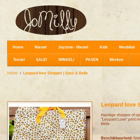
Home
Nieuw!
Joyzone - Nieuw!
Kids
Meubilair
Textiel
SALE!
WINKEL!
PASEN
Merken
Home
Leopard love Shopper | Sass & Belle
Leopard love 
Handige shopper of opb
"Leopard Love" print m
Belle.
Beschikbaarheid:
Nie