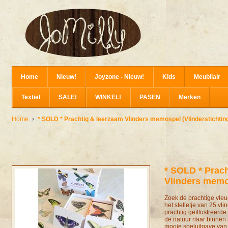
Home
Nieuw!
Joyzone - Nieuw!
Kids
Meubilair
Textiel
SALE!
WINKEL!
PASEN
Merken
Home
* SOLD * Prachtig & leerzaam Vlinders memospel (Vlinderstichtin
* SOLD * Prac
Vlinders memos
Zoek de prachtige vle
het stelletje van 25 vli
prachtig geïllustreerd
de natuur naar binnen 
mooie speluitgave van