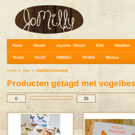
Home
Nieuw!
Joyzone - Nieuw!
Kids
Meubilair
Textiel
SALE!
WINKEL!
PASEN
Merken
Home
Tags
vogelbescherming
Producten getagd met vogelbe