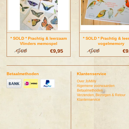
* SOLD * Prachtig & leerzaam
* SOLD * Prachtig & le
Vlinders memospel
vogelmemory
€9,95
€9
€14,99
€14,99
Betaalmethoden
Klantenservice
Over JoMilly
Algemene voorwaarden
Betaalmethoden
Verzenden, Bezorgen & Retour
Klantenservice