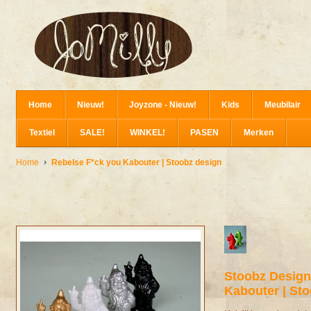
Home
Nieuw!
Joyzone - Nieuw!
Kids
Meubilair
Textiel
SALE!
WINKEL!
PASEN
Merken
Home
Rebelse F*ck you Kabouter | Stoobz design
Stoobz Desig
Kabouter | St