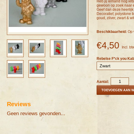
Heb jij iemand nog iets
gewoon op zoek naar 
Geef dan deze heerlijk 
Decoratief, polystone 
goud, zilver, zwart & wit 
Beschikbaarheid:
Op 
€4,50
Incl. bt
Rebelse F*ck you Kab
Aantal:
TOEVOEGEN AAN 
Reviews
Geen reviews gevonden...