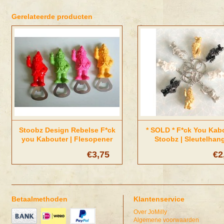
Gerelateerde producten
Stoobz Design Rebelse F*ck
* SOLD * F*ck You Kab
you Kabouter | Flesopener
Stoobz | Sleutelhan
met magneet
€3,75
€2
Betaalmethoden
Klantenservice
Over JoMilly
Algemene voorwaarden