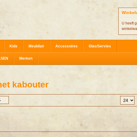
Winkel
U heeft g
winkelw
Kids
Meubilair
Accessoires
Glas/Servies
ASEN
Merken
et kabouter