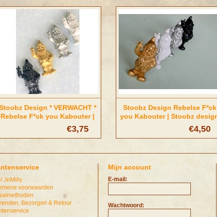
Stoobz Design * VERWACHT *
Stoobz Design Rebelse F*ck
Rebelse F*ck you Kabouter |
you Kabouter | Stoobz desig
met (koelkast)magneet
€3,75
€4,50
antenservice
Mijn account
E-mail:
r JoMilly
emene voorwaarden
aalmethoden
zenden, Bezorgen & Retour
Wachtwoord:
ntenservice