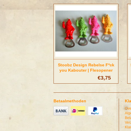
Stoobz Design Rebelse F*ck
you Kabouter | Flesopener
met magneet
€3,75
Betaalmethoden
Kl
Ove
Alg
Bet
Ver
Kla