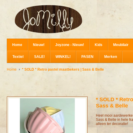
Home
Nieuw!
Joyzone - Nieuw!
Kids
Meubilair
Textiel
SALE!
WINKEL!
PASEN
Merken
Home
* SOLD * Retro pastel maatbekers | Sass & Belle
* SOLD * Retro
Sass & Belle
Heel mooi aardewerken
Sass & Belle in hele fr
alleen ter decoratie!