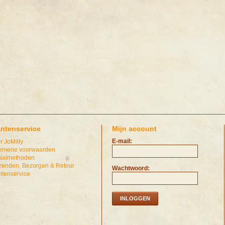
antenservice
Mijn account
E-mail:
r JoMilly
emene voorwaarden
aalmethoden
zenden, Bezorgen & Retour
Wachtwoord:
ntenservice
INLOGGEN