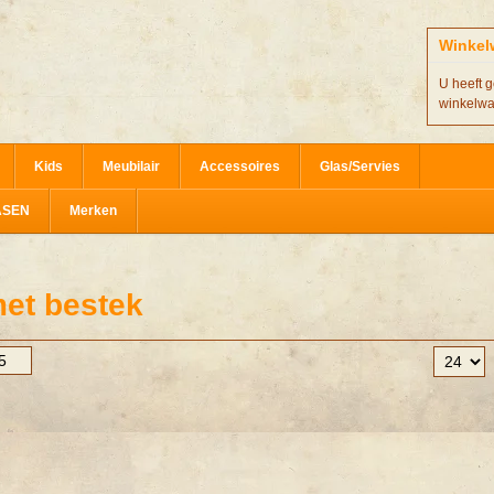
Winkel
U heeft g
winkelw
Kids
Meubilair
Accessoires
Glas/Servies
ASEN
Merken
et bestek