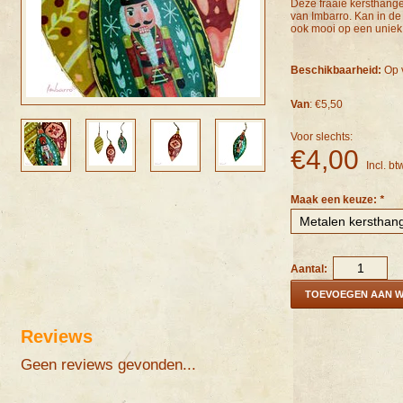
Deze fraaie kersthanger
van Imbarro. Kan in de
ook mooi op een uniek,
Beschikbaarheid:
Op 
Van
: €5,50
Voor slechts:
€4,00
Incl. bt
Maak een keuze:
*
Aantal:
TOEVOEGEN AAN 
Reviews
Geen reviews gevonden...