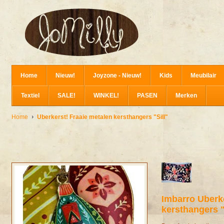
Home
Nieuw!
Joyzone - Nieuw!
Kids
Meubilair
Textiel
SALE!
WINKEL!
PASEN
Merken
Home
Uberkerst! Fraaie metalen kersthangers "Sill"
Imbarro
Uberk
kersthangers "